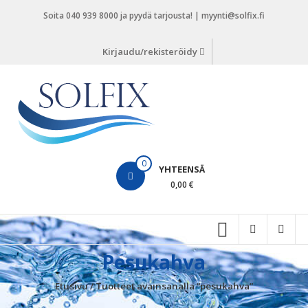
Skip
Soita 040 939 8000 ja pyydä tarjousta! | myynti@solfix.fi
to
content
Kirjaudu/rekisteröidy
Solfix
Painepesureiden
myynti
0
YHTEENSÄ
0,00 €
Pesukahva
Etusivu
/ Tuotteet avainsanalla “pesukahva”