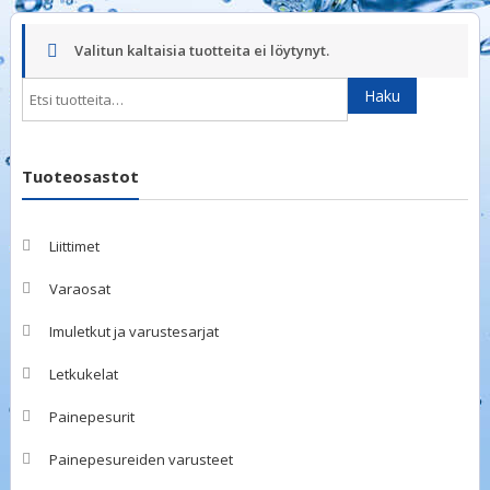
Valitun kaltaisia tuotteita ei löytynyt.
Etsi:
Haku
Tuoteosastot
Liittimet
Varaosat
Imuletkut ja varustesarjat
Letkukelat
Painepesurit
Painepesureiden varusteet